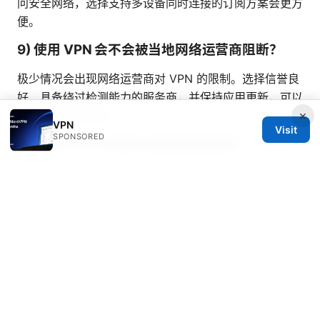
问安全网络，选择支持多设备同时连接的订阅方案会更方
便。
9) 使用 VPN 会不会被当地网络运营商阻断？
极少情况会出现网络运营商对 VPN 的限制。选择信誉良
好、具备绕过检测能力的服务商，并保持应用更新，可以
×
降低被阻断的概率。
VPN
Visit
SPONSORED
10) 订阅 VPN 时应关注哪些退款条款？
优先选择提供明确退款期的服务商，至少 7 天以上的退
款窗口。若你在试用阶段发现不符合需求，能及时结束订
阅，减少损失。
以上就是关于“世界旅行vpn”的全面指南。希望这份内容
能帮助你在全球范围内享受更安全、自由、顺畅的上网体
验。若你对具体的 VPN 服务选择还需要更细致的对比或
实操截图，我可以根据你的旅行目的地、设备偏好和预算
给出更定制化的建议。