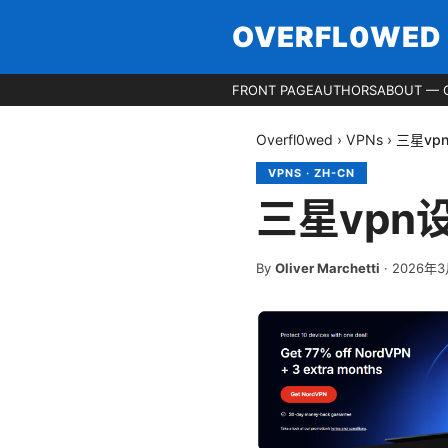
OVERFL0WED
FRONT PAGE
AUTHORS
ABOUT — 
Overfl0wed
›
VPNs
›
三星vp
VPNS
·
ZH-CN
三星vpn
By
Oliver Marchetti
·
2026年