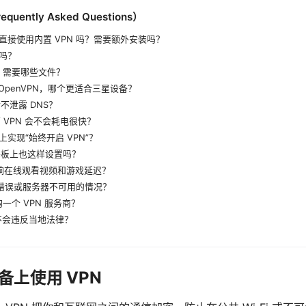
uently Asked Questions）
以直接使用内置 VPN 吗？需要额外安装吗？
全吗？
PN 需要哪些文件？
d 与 OpenVPN，哪个更适合三星设备？
不泄露 DNS？
下 VPN 会不会耗电很快？
上实现“始终开启 VPN”？
星平板上也这样设置吗？
会影响在线观看视频和游戏延迟？
书错误或服务器不可用的情况？
购一个 VPN 服务商？
 会不会违反当地法律？
备上使用 VPN