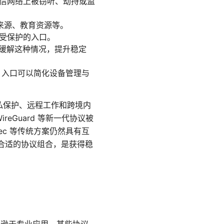
不可信网络上被窃听、劫持或监
来源、教育资源等。
个受保护的入口。
可以缓解这种情况，提升稳定
 入口可以简化设备管理与
私保护、远程工作和跨境内
eGuard 等新一代协议被
sec 等传统方案仍然具有互
择合适的协议组合，是获得稳
略逊于专业应用，某些协议