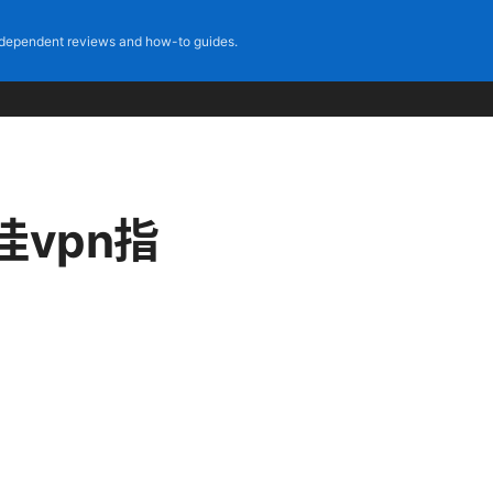
dependent reviews and how-to guides.
佳vpn指