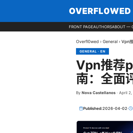
OVERFL0WED
FRONT PAGE
AUTHORS
ABOUT — 
Overfl0wed
›
General
›
Vpn
GENERAL
·
EN
Vpn推荐
南：全面
By
Nova Castellanos
·
April 2
Published:
2026-04-02
·