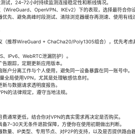
测试，24–72小时持续监测连接稳定性和断线情况。
WireGuard、OpenVPN、IKEv2）下的表现，选择最符合
器优先、避免高峰时段测试、清除浏览器缓存再测速、使用有线
议
荐WireGuard + ChaCha20/Poly1305组合），优先考
、IPv6、WebRTC泄漏防护）。
广告跟踪，定期更新应用版本。
脑账户分离工作与个人使用，避免同一设备暴露在同一账号中。
下尽量全局使用VPN，尤其是处理敏感信息时。
更新与数据请求透明度报告。
VPN的法律规定，遵守当地法规。
月费通常更低，结合你对VPN的真实需求再决定是否购买。
具备7–30天无条件退款保障，方便你在使用初期做出判断。
器数量、IP类型、专用节点、对P2P的支持，以及是否提供路由