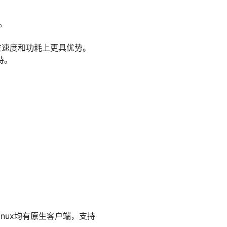
。
，后者在速度和功耗上更具优势。
持。
。
。
inux均有原生客户端，支持