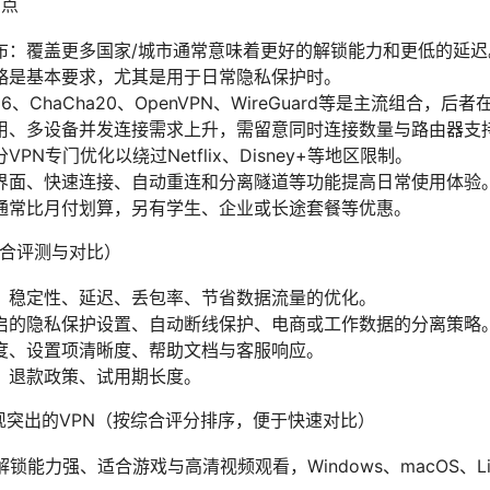
的点
布：覆盖更多国家/城市通常意味着更好的解锁能力和更低的延迟
略是基本要求，尤其是用于日常隐私保护时。
56、ChaCha20、OpenVPN、WireGuard等是主流组合
用、多设备并发连接需求上升，需留意同时连接数量与路由器支
PN专门优化以绕过Netflix、Disney+等地区限制。
界面、快速连接、自动重连和分离隧道等功能提高日常使用体验
通常比月付划算，另有学生、企业或长途套餐等优惠。
（综合评测与对比）
、稳定性、延迟、丢包率、节省数据流量的优化。
启的隐私保护设置、自动断线保护、电商或工作数据的分离策略
杂度、设置项清晰度、帮助文档与客服响应。
、退款政策、试用期长度。
现突出的VPN（按综合评分排序，便于快速对比）
解锁能力强、适合游戏与高清视频观看，Windows、macOS、L