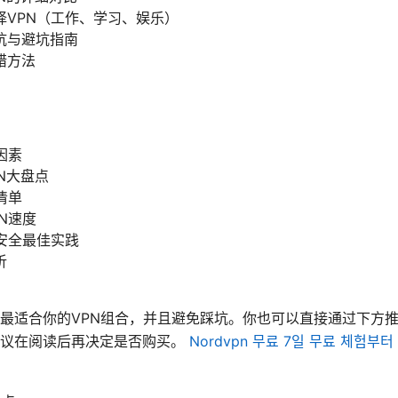
择VPN（工作、学习、娱乐）
坑与避坑指南
错方法
因素
PN大盘点
清单
N速度
安全最佳实践
析
）
最适合你的VPN组合，并且避免踩坑。你也可以直接通过下方
建议在阅读后再决定是否购买。
Nordvpn 무료 7일 무료 체험부