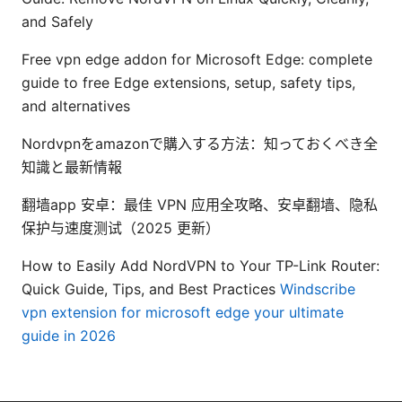
and Safely
Free vpn edge addon for Microsoft Edge: complete
guide to free Edge extensions, setup, safety tips,
and alternatives
Nordvpnをamazonで購入する方法：知っておくべき全
知識と最新情報
翻墙app 安卓：最佳 VPN 应用全攻略、安卓翻墙、隐私
保护与速度测试（2025 更新）
How to Easily Add NordVPN to Your TP-Link Router:
Quick Guide, Tips, and Best Practices
Windscribe
vpn extension for microsoft edge your ultimate
guide in 2026