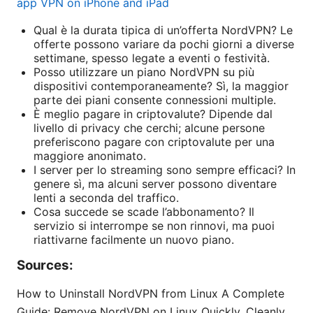
app VPN on iPhone and iPad
Qual è la durata tipica di un’offerta NordVPN? Le
offerte possono variare da pochi giorni a diverse
settimane, spesso legate a eventi o festività.
Posso utilizzare un piano NordVPN su più
dispositivi contemporaneamente? Sì, la maggior
parte dei piani consente connessioni multiple.
È meglio pagare in criptovalute? Dipende dal
livello di privacy che cerchi; alcune persone
preferiscono pagare con criptovalute per una
maggiore anonimato.
I server per lo streaming sono sempre efficaci? In
genere sì, ma alcuni server possono diventare
lenti a seconda del traffico.
Cosa succede se scade l’abbonamento? Il
servizio si interrompe se non rinnovi, ma puoi
riattivarne facilmente un nuovo piano.
Sources:
How to Uninstall NordVPN from Linux A Complete
Guide: Remove NordVPN on Linux Quickly, Cleanly,