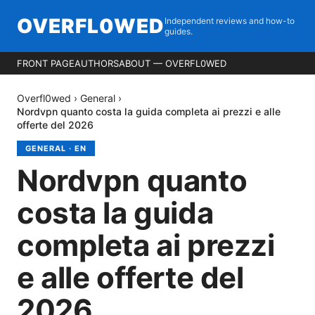
OVERFL0WED
Independent reviews and how-to
guides.
FRONT PAGE
AUTHORS
ABOUT — OVERFL0WED
Overfl0wed
›
General
›
Nordvpn quanto costa la guida completa ai prezzi e alle
offerte del 2026
GENERAL
·
EN
Nordvpn quanto
costa la guida
completa ai prezzi
e alle offerte del
2026