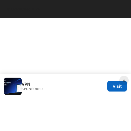
© Overfl0wed 2026
×
VPN
Visit
SPONSORED
Overfl0wed Ltd.
100 Atlantic Avenue
Boston, MA, 02110
US