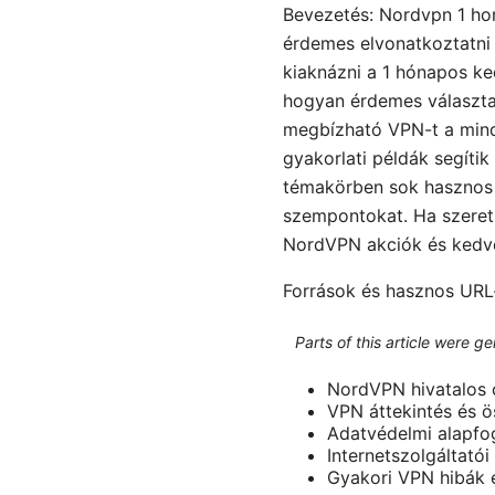
Bevezetés: Nordvpn 1 ho
érdemes elvonatkoztatni
kiaknázni a 1 hónapos k
hogyan érdemes választan
megbízható VPN-t a minde
gyakorlati példák segíti
témakörben sok hasznos r
szempontokat. Ha szeretn
NordVPN akciók és kedv
Források és hasznos URL
Parts of this article were 
NordVPN hivatalos 
VPN áttekintés és ö
Adatvédelmi alapfog
Internetszolgáltató
Gyakori VPN hibák 