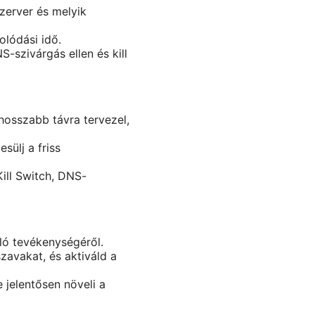
zerver és melyik
olódási idő.
-szivárgás ellen és kill
hosszabb távra tervezel,
sülj a friss
ill Switch, DNS-
ló tevékenységéről.
zavakat, és aktiváld a
 jelentősen növeli a