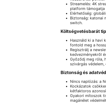
Streamelés: 4K stre
platform támogatja 
Elérhetőség: globáli
Biztonság: katonai 
switch.
Költségvetésbarát t
Használd ki a havi 
fontold meg a hossz
Regisztrálj a newsl
kedvezményekről és
Győződj meg róla, h
szivárgás védelem, 
Biztonság és adatvéd
Nincs naplózás: a N
Kockázatok csökkent
kétfaktoros azonosí
Gyakori mítoszok ti
magánélet védelmét