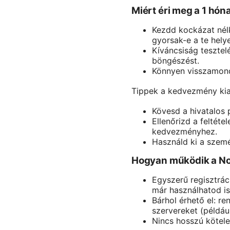
Miért éri meg a 1 h
Kezdd kockázat nélk
gyorsak-e a te helye
Kíváncsiság tesztel
böngészést.
Könnyen visszamond
Tippek a kedvezmény ki
Kövesd a hivatalos 
Ellenőrizd a feltéte
kedvezményhez.
Használd ki a szemé
Hogyan működik a No
Egyszerű regisztrác
már használhatod is
Bárhol érhető el: re
szervereket (példáu
Nincs hosszú kötele