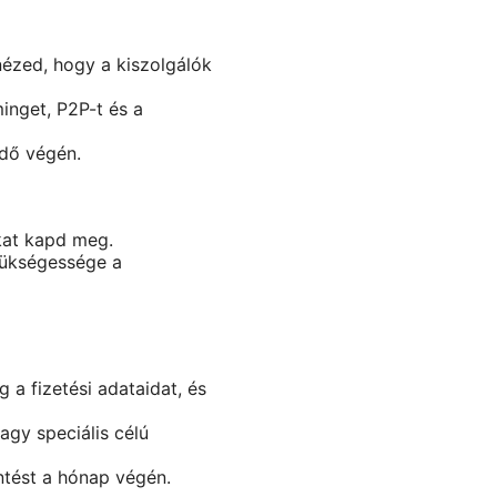
nézed, hogy a kiszolgálók
inget, P2P-t és a
idő végén.
akat kapd meg.
szükségessége a
 a fizetési adataidat, és
agy speciális célú
ntést a hónap végén.