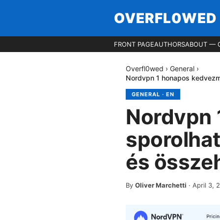
OVERFL0WED
FRONT PAGE
AUTHORS
ABOUT — 
Overfl0wed
›
General
›
Nordvpn 1 honapos kedvezme
GENERAL
·
EN
Nordvpn 
sporolhat
és összeh
By
Oliver Marchetti
·
April 3, 