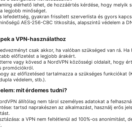
aming elérhető lehet, de hozzáértés kérdése, hogy melyik s
a legjobb minőséget.
s lefedettség, gyakran frissített szerverlista és gyors kapcs
minőségű AES-256-CBC titkosítás, alapszintű védelem a DNS
ippek a VPN-használathoz
kedvezményt csak akkor, ha valóban szükséged van rá. Ha 
abb előfizetést a legjobb árakért.
etterre vagy kövesd a NordVPN közösségi oldalait, hogy érte
 promóciókról.
ogy az előfizetésed tartalmazza a szükséges funkciókat (K
dupla védelem, stb.).
elem: mit érdemes tudni?
ordVPN állítólag nem tárol személyes adatokat a felhaszná
ése: tartsd naprakészen az alkalmazást, használj erős jels
tást.
sztázása: a VPN nem feltétlenül ad 100%-os anonimitást, de
.