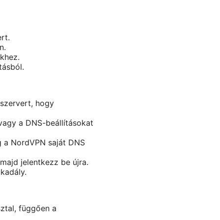
rt.
n.
ekhez.
tásból.
 szervert, hogy
 vagy a DNS-beállításokat
eg a NordVPN saját DNS
majd jelentkezz be újra.
akadály.
ztal, függően a