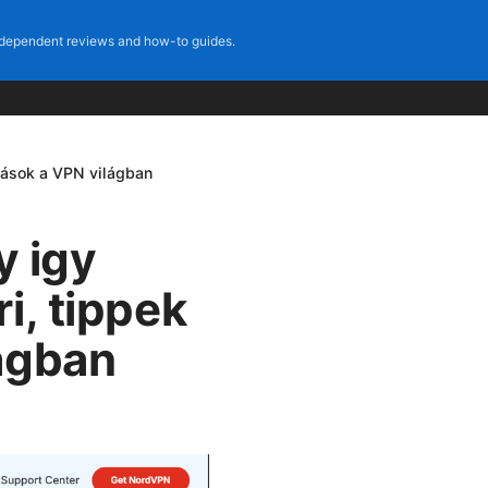
dependent reviews and how-to guides.
tások a VPN világban
 igy
i, tippek
ágban