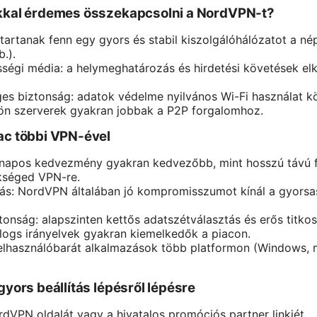
okkal érdemes összekapcsolni a NordVPN-t?
tartanak fenn egy gyors és stabil kiszolgálóhálózatot a n
b.).
ségi média: a helymeghatározás és hirdetési követések el
es biztonság: adatok védelme nyilvános Wi-Fi használat k
ülön szerverek gyakran jobbak a P2P forgalomhoz.
ac többi VPN-ével
hónapos kedvezmény gyakran kedvezőbb, mint hosszú távú f
ükséged VPN-re.
itás: NordVPN általában jó kompromisszumot kínál a gyors
nság: alapszinten kettős adatszétválasztás és erős titkosít
logs irányelvek gyakran kiemelkedők a piacon.
felhasználóbarát alkalmazások több platformon (Windows, 
gyors beállítás lépésről lépésre
VPN oldalát vagy a hivatalos promóciós partner linkjét.