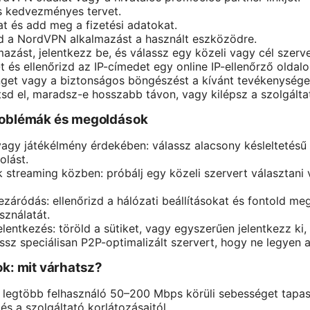
s kedvezményes tervet.
at és add meg a fizetési adatokat.
tsd a NordVPN alkalmazást a használt eszközödre.
azást, jelentkezz be, és válassz egy közeli vagy cél szerve
 és ellenőrizd az IP-címedet egy online IP-ellenőrző oldalo
inget vagy a biztonságos böngészést a kívánt tevékenység
d el, maradsz-e hosszabb távon, vagy kilépsz a szolgálta
roblémák és megoldások
vagy játékélmény érdekében: válassz alacsony késleltetésű
olást.
 streaming közben: próbálj egy közeli szervert választani
áródás: ellenőrizd a hálózati beállításokat és fontold m
sználatát.
entkezés: töröld a sütiket, vagy egyszerűen jelentkezz ki, 
assz speciálisan P2P-optimalizált szervert, hogy ne legyen 
ok: mit várhatsz?
 legtöbb felhasználó 50–200 Mbps körüli sebességet tapas
és a szolgáltató korlátozásaitól.