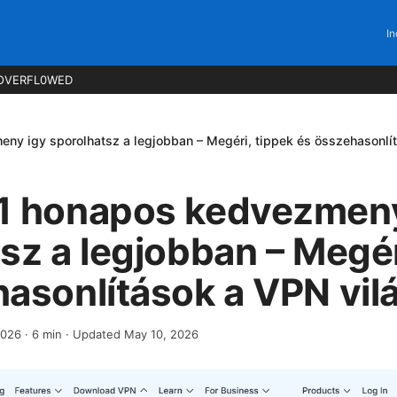
In
OVERFL0WED
ny igy sporolhatsz a legjobban – Megéri, tippek és összehasonlí
1 honapos kedvezmeny
sz a legjobban – Megér
asonlítások a VPN vil
2026
·
6
min
· Updated May 10, 2026