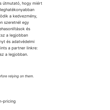
s útmutató, hogy miért
a leghatékonyabban
ködik a kedvezmény,
en szeretnél egy
ehasonlítások és
tsz a legjobban
ényt és adatvédelmi
ts a partner linkre:
z a legjobban.
efore relying on them.
n-pricing