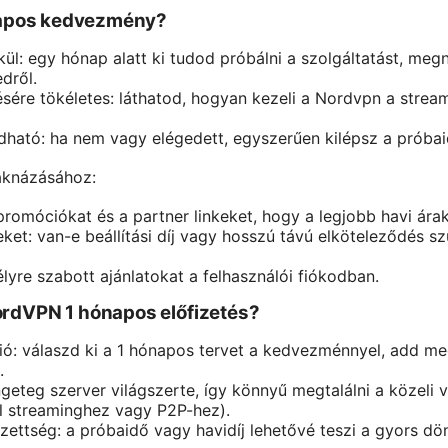
ónapos kedvezmény?
ül: egy hónap alatt ki tudod próbálni a szolgáltatást, meg
dről.
ésére tökéletes: láthatod, hogyan kezeli a Nordvpn a stream
ható: ha nem vagy elégedett, egyszerűen kilépsz a próba
aknázásához:
promóciókat és a partner linkeket, hogy a legjobb havi ár
leket: van-e beállítási díj vagy hosszú távú elköteleződés 
lyre szabott ajánlatokat a felhasználói fiókodban.
rdVPN 1 hónapos előfizetés?
ió: válaszd ki a 1 hónapos tervet a kedvezménnyel, add meg
.
ngeteg szerver világszerte, így könnyű megtalálni a közeli v
l streaminghez vagy P2P-hez).
zettség: a próbaidő vagy havidíj lehetővé teszi a gyors dö