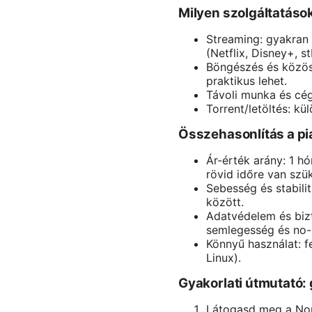
Milyen szolgáltatás
Streaming: gyakran 
(Netflix, Disney+, st
Böngészés és közös
praktikus lehet.
Távoli munka és cég
Torrent/letöltés: k
Összehasonlítás a pi
Ár-érték arány: 1 
rövid időre van sz
Sebesség és stabil
között.
Adatvédelem és bizto
semlegesség és no-
Könnyű használat: 
Linux).
Gyakorlati útmutató: 
Látogasd meg a Nord