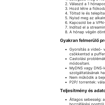
Válaszd a 1 hónapo
Hozd létre a fiókod
Töltsd le és telepí
Nyisd meg az alkalm
Kapcsold be a VPN-t
Indítsd el a stream
A hónap végén dönts
Gyakran felmerülő p
Gyorsítás a videó- 
csökkentsd a puffer
Castolási problémák
módosítani.
MyDNS vagy DNS-lez
szolgáltatásának ha
Nem működik a bejel
P2P/ torrentek: vál
Teljesítmény és adat
Átlagos sebesség: a
hozzáférési ponttól 