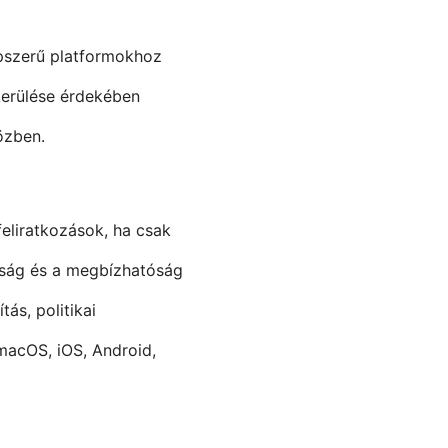
épszerű platformokhoz
kerülése érdekében
özben.
eliratkozások, ha csak
aság és a megbízhatóság
ás, politikai
macOS, iOS, Android,