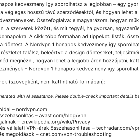
napos kedvezmeny igy sporolhatsz a legjobban – egy gyor
 a végleges hosszú távú szerződésektől, és hogyan lehet 
edvezményeket. Összefoglalva: elmagyarázom, hogyan mű
i a szerverek között, és mit tegyél, ha gyorsan, egyszerű
nnapokra. A cikk több formában ad tippeket: listák, össz
k a döntést. A Nordvpn 1 honapos kedvezmeny igy sporolha
észletet találsz, beleértve a design döntéseket, teljesítm
éd megnézni, hogyan lehet a legjobb áron hozzájutni, kattin
ezmények – Nordvpn 1 honapos kedvezmeny igy sporolhats
-ek (szövegként, nem kattintható formában):
generated with AI assistance. Please double-check important details b
oldal – nordvpn.com
sszehasonlítás – avast.com/blog/vpn
almak – en.wikipedia.org/wiki/Privacy
i és vállalati VPN-árak összehasonlítása – techradar.com/vp
és megoldások – cnet.com/vpn-troubleshooting