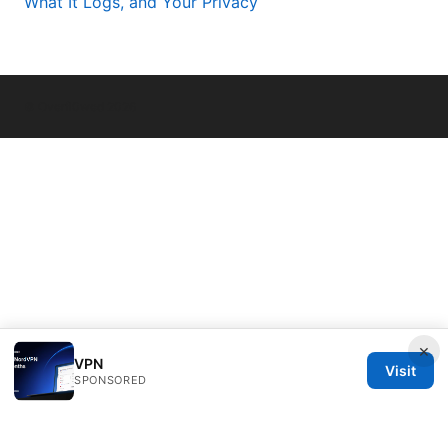
What It Logs, and Your Privacy
© Overfl0wed 2026
×
VPN
Visit
SPONSORED
Overfl0wed Ltd.