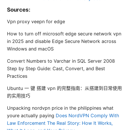
Sources:
Vpn proxy veepn for edge
How to turn off microsoft edge secure network vpn
in 2025 and disable Edge Secure Network across
Windows and macOS
Convert Numbers to Varchar in SQL Server 2008
Step by Step Guide: Cast, Convert, and Best
Practices
Ubuntu 一 键 搭建 vpn 的完整指南：从搭建到日常使用
的实用技巧
Unpacking nordvpn price in the philippines what
youre actually paying
Does NordVPN Comply With
Law Enforcement The Real Story: How It Works,