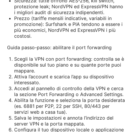
Sicurezza: tutte offrono AES-256, kill switch,
protezione leak; NordVPN ed ExpressVPN hanno
i migliori audit di sicurezza indipendenti.
Prezzo (tariffe mensili indicative, variabili in
promozione): Surfshark e PIA tendono a essere i
più economici, NordVPN ed ExpressVPN i più
costosi.
Guida passo-passo: abilitare il port forwarding
Scegli la VPN con port forwarding: controlla se è
disponibile sul tuo piano e su quante porte puoi
mappare.
Attiva l’account e scarica l’app su dispositivo
interessato.
Accedi al pannello di controllo della VPN e cerca
la sezione Port Forwarding o Advanced Settings.
Abilita la funzione e seleziona la porta desiderata
(es. 6881 per P2P, 22 per SSH, 80/443 per
servizi web a casa tua).
Salva le impostazioni e annota l’indirizzo del
server VPN e la porta mappata.
Configura il tuo dispositivo locale o applicazione