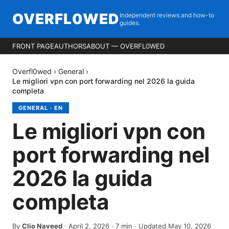
OVERFL0WED
Independent reviews and how-to
guides.
FRONT PAGE
AUTHORS
ABOUT — OVERFL0WED
Overfl0wed
›
General
›
Le migliori vpn con port forwarding nel 2026 la guida
completa
GENERAL
·
EN
Le migliori vpn con
port forwarding nel
2026 la guida
completa
By
Clio Naveed
·
April 2, 2026
·
7
min
· Updated May 10, 2026