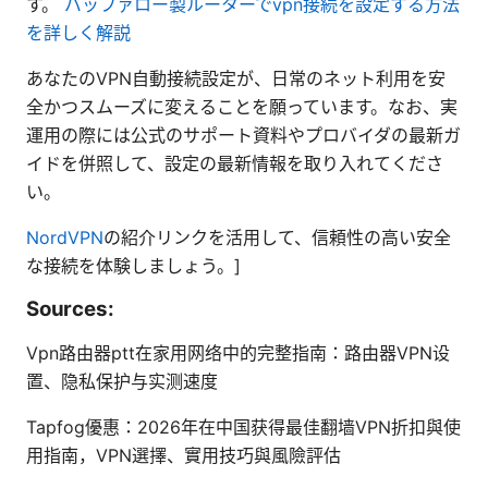
す。
バッファロー製ルーターでvpn接続を設定する方法
を詳しく解説
あなたのVPN自動接続設定が、日常のネット利用を安
全かつスムーズに変えることを願っています。なお、実
運用の際には公式のサポート資料やプロバイダの最新ガ
イドを併照して、設定の最新情報を取り入れてくださ
い。
NordVPN
の紹介リンクを活用して、信頼性の高い安全
な接続を体験しましょう。]
Sources:
Vpn路由器ptt在家用网络中的完整指南：路由器VPN设
置、隐私保护与实测速度
Tapfog優惠：2026年在中国获得最佳翻墙VPN折扣與使
用指南，VPN選擇、實用技巧與風險評估