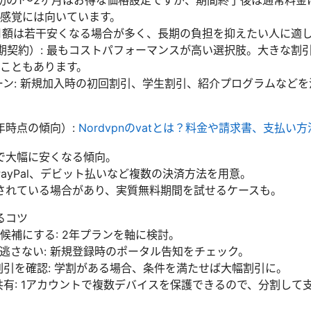
最初の1〜2ヶ月はお得な価格設定ですが、期間終了後は通常料
感覚には向いています。
 月額は若干安くなる場合が多く、長期の負担を抑えたい人に適
期契約）: 最もコストパフォーマンスが高い選択肢。大きな割
こともあります。
ーン: 新規加入時の初回割引、学生割引、紹介プログラムなど
年時点の傾向）:
Nordvpnのvatとは？料金や請求書、支払い
で大幅に安くなる傾向。
ayPal、デビット払いなど複数の決済方法を用意。
されている場合があり、実質無料期間を試せるケースも。
るコツ
候補にする: 2年プランを軸に検討。
逃さない: 新規登録時のポータル告知をチェック。
割引を確認: 学割がある場合、条件を満たせば大幅割引に。
共有: 1アカウントで複数デバイスを保護できるので、分割して