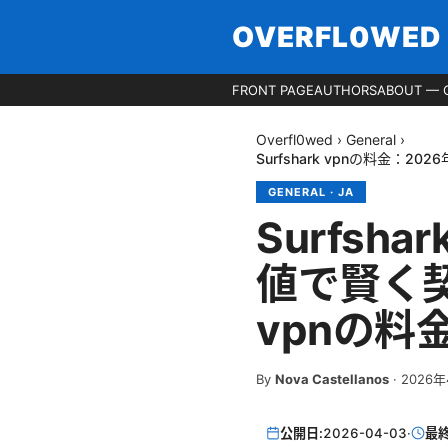
OVERFL0WED
FRONT PAGE
AUTHORS
ABOUT — 
Overfl0wed
›
General
›
Surfshark vpnの料金：
GENERAL
·
JA
Surfsh
値で賢く契約
vpnの
By
Nova Castellanos
·
2026
公開日:
2026-04-03
·
最