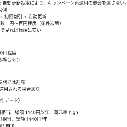
: 自動更新設定により、キャンペーン再適用の機会を逃さない
実例
 + 初回割引 + 自動更新
: 数十円〜百円程度（条件次第）
長期で見れば極端に安い
00円程度
る場合あり
長期では割高
が適用される場合あり
空データ）
円相当、総額 1440円/2年、還元率 high
0円相当、総額 1440円/年
00円前後