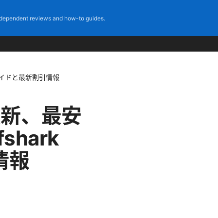
dependent reviews and how-to guides.
徹底ガイドと最新割引情報
年最新、最安
hark
情報