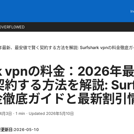
In
OVERFL0WED
2026年最新、最安値で賢く契約する方法を解説: Surfshark vpnの料金
ark vpnの料金：2026
する方法を解説: Surfs
料金徹底ガイドと最新割引
年4月3日
·
1
min
· Updated 2026年5月10日
終更新日:
2026-05-10