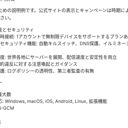
のための説明例です。公式サイトの表示とキャンペーンは時期に
さい。
能とセキュリティ
時接続: 1アカウントで無制限デバイスをサポートするプラン
セキュリティ機能: 自動キルスイッチ、DNS保護、イルミネ
度: 世界各地にサーバーを展開、配信速度と安定性を両立
約違反に対する注意喚起とガイダンス
護: ログポリシーの透明性、第三者監査の有無
ト
最大数
dows, macOS, iOS, Android, Linux, 拡張機能
6-GCM
無