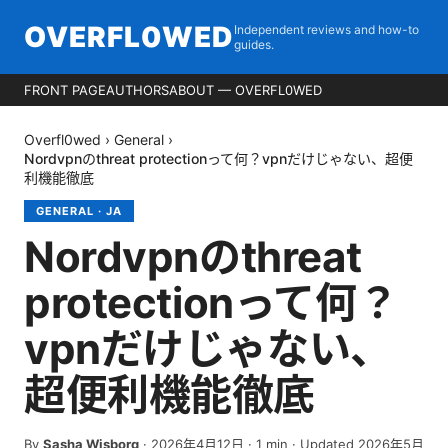
OVERFL0WED
Independent reviews and how-to
guides.
FRONT PAGE
AUTHORS
ABOUT — OVERFL0WED
Overfl0wed
›
General
›
Nordvpnのthreat protectionって何？vpnだけじゃない、超便
利機能徹底
GENERAL
·
JA
Nordvpnのthreat
protectionって何？
vpnだけじゃない、
超便利機能徹底
By
Sasha Wisborg
·
2026年4月12日
·
1
min
· Updated 2026年5月