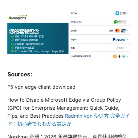
Sources:
F5 vpn edge client download
How to Disable Microsoft Edge via Group Policy
(GPO) for Enterprise Management: Quick Guide,
Tips, and Best Practices
Radmin vpn 使い方 完全ガイ
ド：初心者でもわかる設定か
Nordvpn 台灣：2026 年最詳盡指南，真實使用體驗與