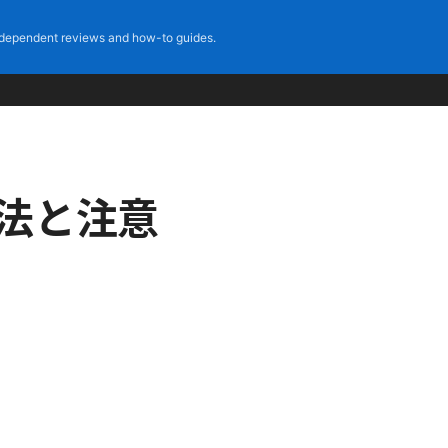
dependent reviews and how-to guides.
方法と注意