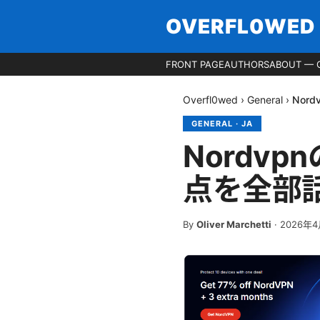
OVERFL0WED
FRONT PAGE
AUTHORS
ABOUT — 
Overfl0wed
›
General
›
Nor
GENERAL
·
JA
Nordv
点を全部
By
Oliver Marchetti
·
2026年4