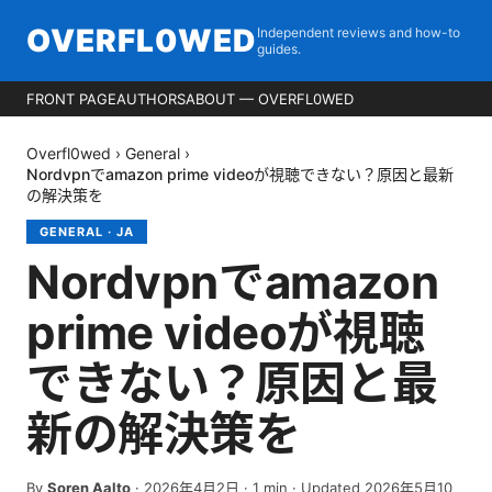
OVERFL0WED
Independent reviews and how-to
guides.
FRONT PAGE
AUTHORS
ABOUT — OVERFL0WED
Overfl0wed
›
General
›
Nordvpnでamazon prime videoが視聴できない？原因と最新
の解決策を
GENERAL
·
JA
Nordvpnでamazon
prime videoが視聴
できない？原因と最
新の解決策を
By
Soren Aalto
·
2026年4月2日
·
1
min
· Updated 2026年5月10