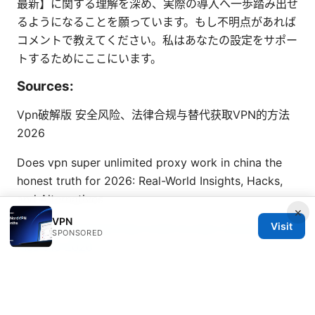
最新】に関する理解を深め、実際の導入へ一歩踏み出せ
るようになることを願っています。もし不明点があれば
コメントで教えてください。私はあなたの設定をサポー
トするためにここにいます。
Sources:
Vpn破解版 安全风险、法律合规与替代获取VPN的方法
2026
Does vpn super unlimited proxy work in china the
honest truth for 2026: Real-World Insights, Hacks,
and Alternatives
×
VPN
Visit
Asus Chromebook Plus Cx34 Vs Acer Chromebook
SPONSORED
Plus 515 2026
Vpn推荐安卓：安卓端VPN评测、安装教程、隐私保护要
点与使用场景
Ipsec vpn ポート番号：基本から応用ま
で徹底解説【2026年最新版】と最新ベストプラクティ