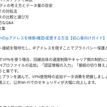
リティの考え方とデータ量の目安
その対処法
スの比較と選び方
なQ&A
ス集
vpnのipアドレスを検索・確認・変更する方法【初心者向けガイド】
ット接続を暗号化し、IPアドレスを隠すことでプライバシー保護
neでVPNを使う場合、回線自体の速度制限やキャリア側の制約
PNプロファイルの追加」「認証情報の入力」「接続の切り替え
うと楽です。
たプランを選んで、VPN使用時の追加データ消費を把握しまし
選ぶと、公共Wi-Fiでのセキュリティが大幅に向上します。