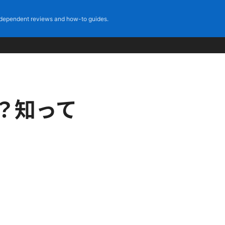
dependent reviews and how-to guides.
は？知って