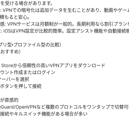
響を受ける場合があります。
: VPNでの暗号化は追加データを生むことがあり、動画やゲ
積もると安心。
感: VPNサービスは月額制が一般的。長期利用なら割引プラ
換性: iOSはVPN設定が比較的簡単。設定アシスト機能や自動接
プリ型・プロファイル型の比較）
（おすすめ）
p Storeから信頼性の高いVPNアプリをダウンロード
ウント作成またはログイン
サーバーを選択
ボタンを押して接続
が直感的
reGuard/OpenVPNなど複数のプロトコルをワンタップで切替
接続やキルスイッチ機能がある場合が多い