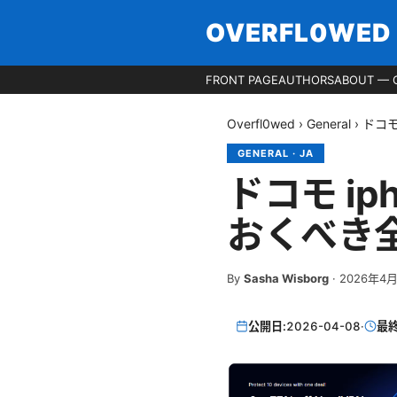
OVERFL0WED
FRONT PAGE
AUTHORS
ABOUT — 
Overfl0wed
›
General
›
ドコモ
GENERAL
·
JA
ドコモ ip
おくべき
By
Sasha Wisborg
·
2026年4
公開日:
2026-04-08
·
最