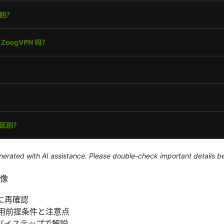
generated with AI assistance. Please double-check important details b
像
に再確認
の利用前提条件と注意点
バイステップで解説