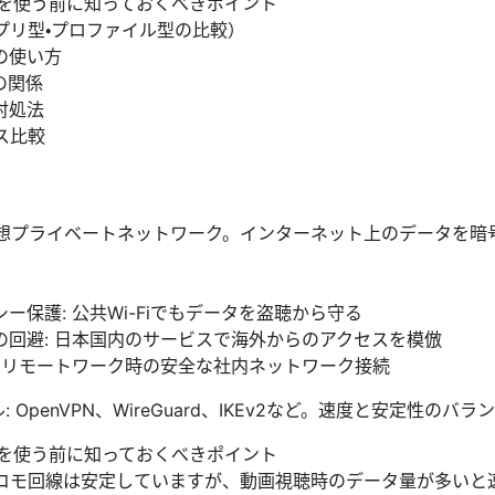
VPNを使う前に知っておくべきポイント
プリ型・プロファイル型の比較）
の使い方
の関係
対処法
ス比較
）
 仮想プライベートネットワーク。インターネット上のデータを
ー保護: 公共Wi-Fiでもデータを盗聴から守る
の回避: 日本国内のサービスで海外からのアクセスを模倣
: リモートワーク時の安全な社内ネットワーク接続
 OpenVPN、WireGuard、IKEv2など。速度と安定性のバ
VPNを使う前に知っておくべきポイント
ドコモ回線は安定していますが、動画視聴時のデータ量が多いと