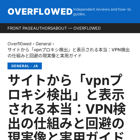
OVERFL0WED
Independent reviews and how-to
guides.
FRONT PAGE
AUTHORS
ABOUT — OVERFL0WED
Overfl0wed
›
General
›
サイトから「vpnプロキシ検出」と表示される本当：VPN検出
の仕組みと回避の現実像と実用ガイド
GENERAL
·
JA
サイトから「vpnプ
ロキシ検出」と表示
される本当：VPN検
出の仕組みと回避の
現実像と実用ガイド