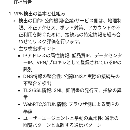
IT担当者
VPN検出の基本と仕組み
検出の目的: 公的機関・企業・サービス側は、地理制
限、不正アクセス、ボット対策、アカウントの不
正利用を防ぐために、接続元の特定情報を組み合
わせてリスク評価を行います。
主な検出ポイント
IPアドレスの属性情報: 低品質IP、データセンタ
ーIP、VPN/プロキシとして登録されているIPの
識別
DNS情報の整合性: 公開DNSと実際の接続先の
不整合を検出
TLS/SSL情報: SNI、証明書の発行元、指紋の異
常
WebRTC/STUN情報: ブラウザ側による実IPの
暴露
ユーザーエージェントと挙動の異常性: 通常の
閲覧パターンと乖離する通信パターン