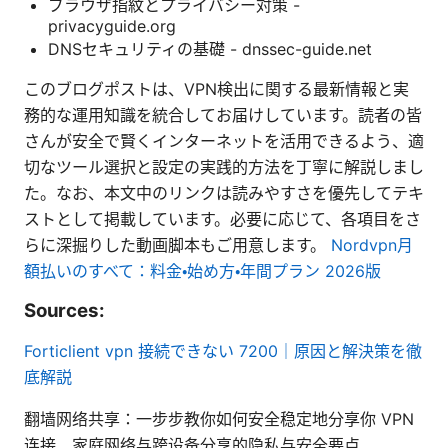
ブラウザ指紋とプライバシー対策 -
privacyguide.org
DNSセキュリティの基礎 - dnssec-guide.net
このブログポストは、VPN検出に関する最新情報と実
務的な運用知識を統合してお届けしています。読者の皆
さんが安全で賢くインターネットを活用できるよう、適
切なツール選択と設定の実践的方法を丁寧に解説しまし
た。なお、本文中のリンクは読みやすさを優先してテキ
ストとして掲載しています。必要に応じて、各項目をさ
らに深掘りした動画脚本もご用意します。
Nordvpn月
額払いのすべて：料金・始め方・年間プラン 2026版
Sources:
Forticlient vpn 接続できない 7200｜原因と解決策を徹
底解説
翻墙网络共享：一步步教你如何安全稳定地分享你 VPN
连接、家庭网络与跨设备分享的隐私与安全要点