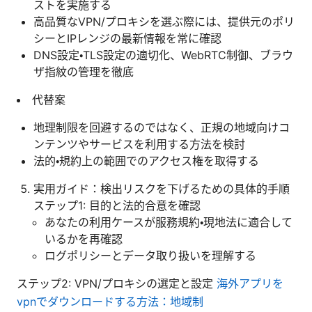
ストを実施する
高品質なVPN/プロキシを選ぶ際には、提供元のポリ
シーとIPレンジの最新情報を常に確認
DNS設定・TLS設定の適切化、WebRTC制御、ブラウ
ザ指紋の管理を徹底
代替案
地理制限を回避するのではなく、正規の地域向けコ
ンテンツやサービスを利用する方法を検討
法的・規約上の範囲でのアクセス権を取得する
実用ガイド：検出リスクを下げるための具体的手順
ステップ1: 目的と法的合意を確認
あなたの利用ケースが服務規約・現地法に適合して
いるかを再確認
ログポリシーとデータ取り扱いを理解する
ステップ2: VPN/プロキシの選定と設定
海外アプリを
vpnでダウンロードする方法：地域制