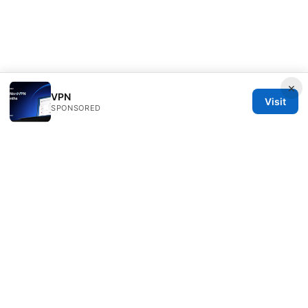
×
VPN
Visit
SPONSORED
Overfl0wed Ltd.
100 Atlantic Avenue
Boston, MA, 02110
US
press@overfl0wed.com
+1-206-555-0110
About
Privacy Policy
Terms of Use