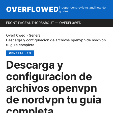
OVERFL0WED
Independent reviews and how-to
guides.
FRONT PAGE
AUTHORS
ABOUT — OVERFL0WED
Overfl0wed
›
General
›
Descarga y configuracion de archivos openvpn de nordvpn
tu guia completa
GENERAL
·
EN
Descarga y
configuracion de
archivos openvpn
de nordvpn tu guia
completa