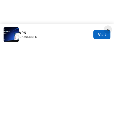
×
VPN
Visit
SPONSORED
Overfl0wed Ltd.
100 Atlantic Avenue
Boston, MA, 02110
US
press@overfl0wed.com
+1-206-555-0110
About
Privacy Policy
Terms of Use