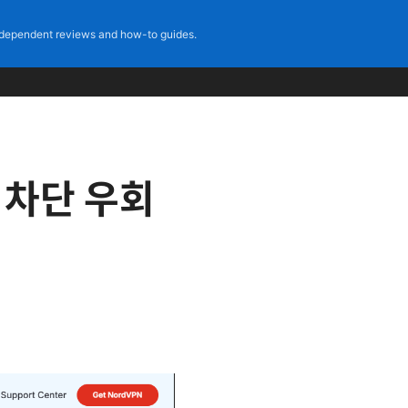
dependent reviews and how-to guides.
 차단 우회